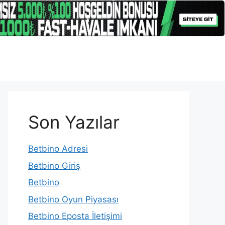
Son Yazılar
Betbino Adresi
Betbino Giriş
Betbino
Betbino Oyun Piyasası
Betbino Eposta İletişimi