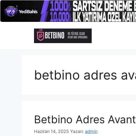
İçeriğe
atla
betbino adres ava
Betbino Adres Avanta
Haziran 14, 2025
Yazarı:
admin