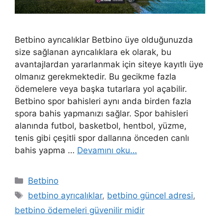
Betbino ayrıcalıklar Betbino üye olduğunuzda
size sağlanan ayrıcalıklara ek olarak, bu
avantajlardan yararlanmak için siteye kayıtlı üye
olmanız gerekmektedir. Bu gecikme fazla
ödemelere veya başka tutarlara yol açabilir.
Betbino spor bahisleri aynı anda birden fazla
spora bahis yapmanızı sağlar. Spor bahisleri
alanında futbol, ​​basketbol, ​​hentbol, ​​yüzme,
tenis gibi çeşitli spor dallarına önceden canlı
bahis yapma …
Devamını oku…
Kategoriler
Betbino
Etiketler
betbino ayrıcalıklar
,
betbino güncel adresi
,
betbino ödemeleri güvenilir midir