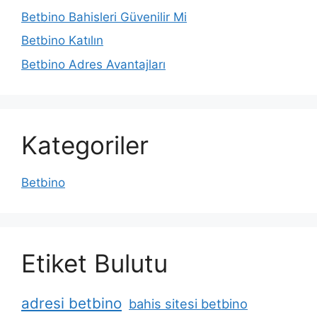
Betbino Bahisleri Güvenilir Mi
Betbino Katılın
Betbino Adres Avantajları
Kategoriler
Betbino
Etiket Bulutu
adresi betbino
bahis sitesi betbino