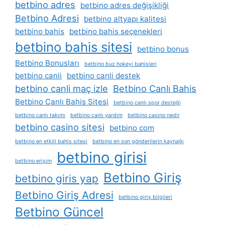
betbino adres
betbino adres değişikliği
Betbino Adresi
betbino altyapı kalitesi
betbino bahis
betbino bahis seçenekleri
betbino bahis sitesi
betbino bonus
Betbino Bonusları
betbino buz hokeyi bahisleri
betbino canli
betbino canli destek
betbino canli maç izle
Betbino Canlı Bahis
Betbino Canlı Bahis Sitesi
betbino canlı spor desteği
betbino canlı takımı
betbino canlı yardım
betbino casino nedir
betbino casino sitesi
betbino com
betbino en etkili bahis sitesi
betbino en son gönderilerin kaynağı
betbino girisi
betbino erişim
Betbino Giriş
betbino giris yap
Betbino Giriş Adresi
betbino giriş bilgileri
Betbino Güncel