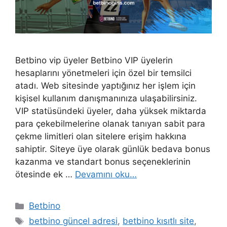
Betbino vip üyeler Betbino VIP üyelerin
hesaplarını yönetmeleri için özel bir temsilci
atadı. Web sitesinde yaptığınız her işlem için
kişisel kullanım danışmanınıza ulaşabilirsiniz.
VIP statüsündeki üyeler, daha yüksek miktarda
para çekebilmelerine olanak tanıyan sabit para
çekme limitleri olan sitelere erişim hakkına
sahiptir. Siteye üye olarak günlük bedava bonus
kazanma ve standart bonus seçeneklerinin
ötesinde ek …
Devamını oku…
Kategoriler
Betbino
Etiketler
betbino güncel adresi
,
betbino kısıtlı site
,