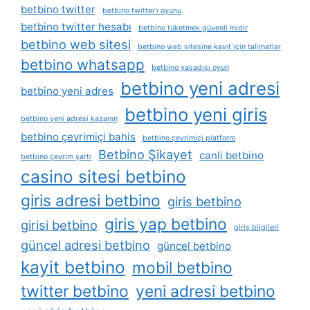
betbino twitter
betbino twitter'ı oyunu
betbino twitter hesabı
betbino tüketmek güvenli midir
betbino web sitesi
betbino web sitesine kayıt i̇çin talimatlar
betbino whatsapp
betbino yasadışı oyun
betbino yeni adresi
betbino yeni adres
betbino yeni giris
betbino yeni adresi kazanın
betbino çevrimiçi bahis
betbino çevrimiçi platform
Betbino Şikayet
canli betbino
betbino çevrim şartı
casino sitesi betbino
giris adresi betbino
giris betbino
giris yap betbino
girisi betbino
giriş bilgileri
güncel adresi betbino
güncel betbino
kayit betbino
mobil betbino
twitter betbino
yeni adresi betbino