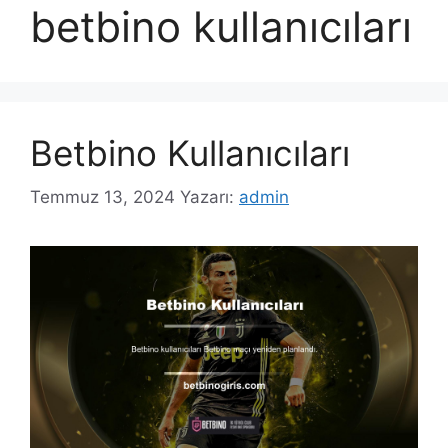
betbino kullanıcıları
Betbino Kullanıcıları
Temmuz 13, 2024
Yazarı:
admin