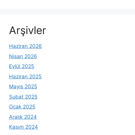
Arşivler
Haziran 2026
Nisan 2026
Eylül 2025
Haziran 2025
Mayıs 2025
Şubat 2025
Ocak 2025
Aralık 2024
Kasım 2024