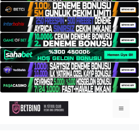
İçeriğe
atla
Menü