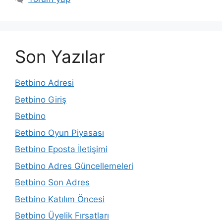
Son Yazılar
Betbino Adresi
Betbino Giriş
Betbino
Betbino Oyun Piyasası
Betbino Eposta İletişimi
Betbino Adres Güncellemeleri
Betbino Son Adres
Betbino Katılım Öncesi
Betbino Üyelik Fırsatları