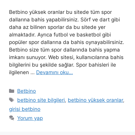
Betbino yüksek oranlar bu sitede tüm spor
dallarına bahis yapabilirsiniz. Sörf ve dart gibi
daha az bilinen sporlar da bu sitede yer
almaktadır. Ayrıca futbol ve basketbol gibi
popüler spor dallarına da bahis oynayabilirsiniz.
Betbino size tüm spor dallarında bahis yapma
imkanı sunuyor. Web sitesi, kullanıcılarına bahis
bilgilerini bu şekilde sağlar. Spor bahisleri ile
ilgilenen …
Devamını oku…
Kategoriler
Betbino
Etiketler
betbino site bilgileri
,
betbino yüksek oranlar
,
girisi betbino
Yorum yap