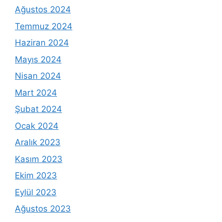
Ağustos 2024
Temmuz 2024
Haziran 2024
Mayıs 2024
Nisan 2024
Mart 2024
Şubat 2024
Ocak 2024
Aralık 2023
Kasım 2023
Ekim 2023
Eylül 2023
Ağustos 2023