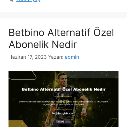
Betbino Alternatif Özel
Abonelik Nedir
Haziran 17, 2023
Yazarı:
admin