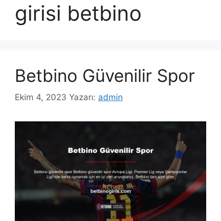
girisi betbino
Betbino Güvenilir Spor
Ekim 4, 2023
Yazarı:
admin