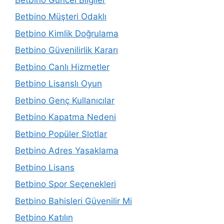
Betbino Müşteri Odaklı
Betbino Kimlik Doğrulama
Betbino Güvenilirlik Kararı
Betbino Canlı Hizmetler
Betbino Lisanslı Oyun
Betbino Genç Kullanıcılar
Betbino Kapatma Nedeni
Betbino Popüler Slotlar
Betbino Adres Yasaklama
Betbino Lisans
Betbino Spor Seçenekleri
Betbino Bahisleri Güvenilir Mi
Betbino Katılın