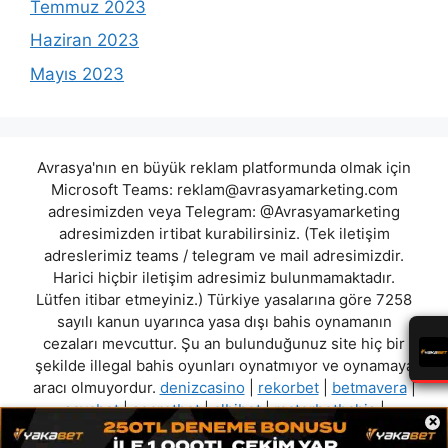
Temmuz 2023
Haziran 2023
Mayıs 2023
Avrasya'nın en büyük reklam platformunda olmak için
Microsoft Teams:
reklam@avrasyamarketing.com
adresimizden veya Telegram: @Avrasyamarketing
adresimizden irtibat kurabilirsiniz. (Tek iletişim
adreslerimiz teams / telegram ve mail adresimizdir.
Harici hiçbir iletişim adresimiz bulunmamaktadır.
Lütfen itibar etmeyiniz.) Türkiye yasalarına göre 7258
sayılı kanun uyarınca yasa dışı bahis oynamanın
cezaları mevcuttur. Şu an bulunduğunuz site hiç bir
şekilde illegal bahis oyunları oynatmıyor ve oynamaya
aracı olmuyordur.
denizcasino
|
rekorbet
|
betmavera
|
savabet
|
secretbet
|
albibet
|
matorbetbahis
|
×
larabahis