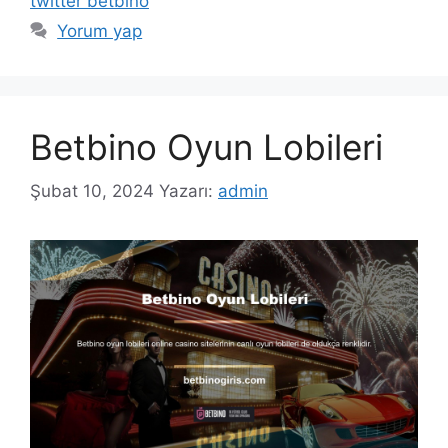
twitter betbino
Yorum yap
Betbino Oyun Lobileri
Şubat 10, 2024
Yazarı:
admin