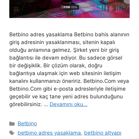
Betbino adres yasaklama Betbino bahis alanının
giriş adresinin yasaklanması, sitenin kapalı
olduğu anlamına gelmez. Şirket yeni bir giriş
bağlantısı ile devam ediyor. Bu sadece görsel
bir değişiklik. Bir çözüm olarak, doğru
bağlantıya ulaşmak için web sitesinin iletişim
kanalını kullanmanızı öneririz. Betbino.Com veya
Betbino.Com gibi e-posta adresleriyle iletişime
geçebilir ve kaç tane yeni adres bulunduğunu
görebilirsiniz. …
Devamını oku…
Kategoriler
Betbino
Etiketler
betbino adres yasaklama
,
betbino altyapı