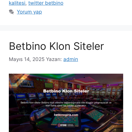
kalitesi
,
twitter betbino
Yorum yap
Betbino Klon Siteler
Mayıs 14, 2025
Yazarı:
admin