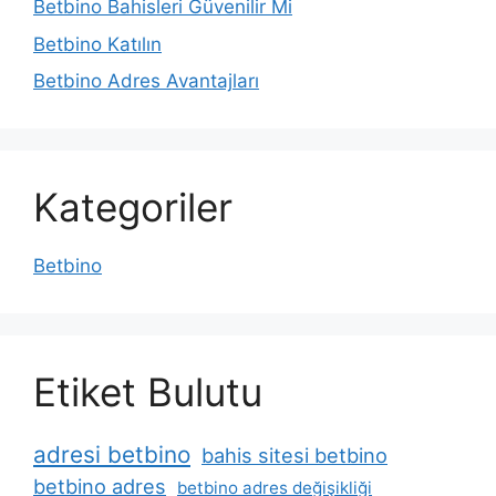
Betbino Bahisleri Güvenilir Mi
Betbino Katılın
Betbino Adres Avantajları
Kategoriler
Betbino
Etiket Bulutu
adresi betbino
bahis sitesi betbino
betbino adres
betbino adres değişikliği