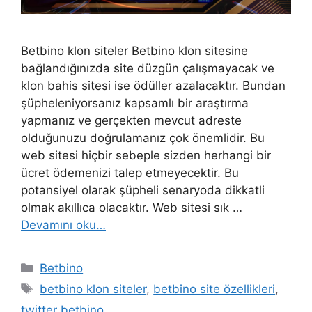
Betbino klon siteler Betbino klon sitesine
bağlandığınızda site düzgün çalışmayacak ve
klon bahis sitesi ise ödüller azalacaktır. Bundan
şüpheleniyorsanız kapsamlı bir araştırma
yapmanız ve gerçekten mevcut adreste
olduğunuzu doğrulamanız çok önemlidir. Bu
web sitesi hiçbir sebeple sizden herhangi bir
ücret ödemenizi talep etmeyecektir. Bu
potansiyel olarak şüpheli senaryoda dikkatli
olmak akıllıca olacaktır. Web sitesi sık …
Devamını oku…
Kategoriler
Betbino
Etiketler
betbino klon siteler
,
betbino site özellikleri
,
twitter betbino