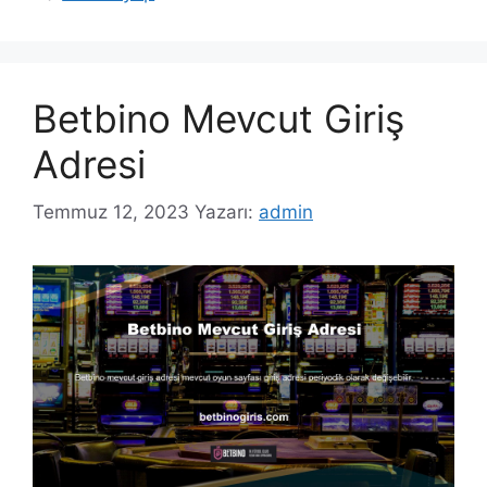
Betbino Mevcut Giriş
Adresi
Temmuz 12, 2023
Yazarı:
admin