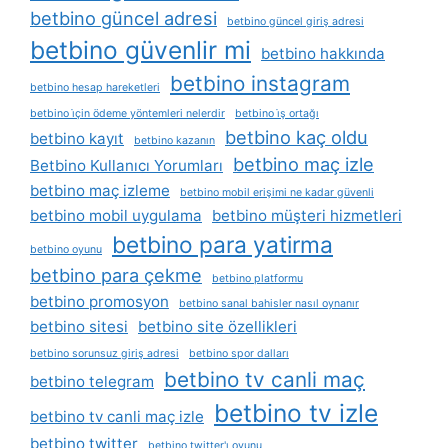
betbino güncel adresi
betbino güncel giriş adresi
betbino güvenlir mi
betbino hakkında
betbino instagram
betbino hesap hareketleri
betbino i̇çin ödeme yöntemleri nelerdir
betbino i̇ş ortağı
betbino kaç oldu
betbino kayıt
betbino kazanın
betbino maç izle
Betbino Kullanıcı Yorumları
betbino maç izleme
betbino mobil erişimi ne kadar güvenli
betbino mobil uygulama
betbino müşteri hizmetleri
betbino para yatirma
betbino oyunu
betbino para çekme
betbino platformu
betbino promosyon
betbino sanal bahisler nasıl oynanır
betbino sitesi
betbino site özellikleri
betbino sorunsuz giriş adresi
betbino spor dalları
betbino tv canli maç
betbino telegram
betbino tv izle
betbino tv canli maç izle
betbino twitter
betbino twitter'ı oyunu