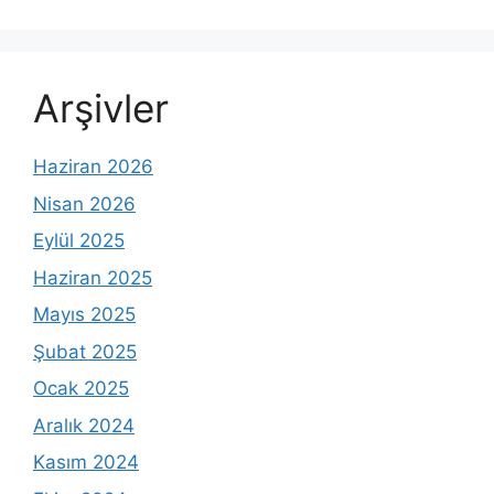
Arşivler
Haziran 2026
Nisan 2026
Eylül 2025
Haziran 2025
Mayıs 2025
Şubat 2025
Ocak 2025
Aralık 2024
Kasım 2024