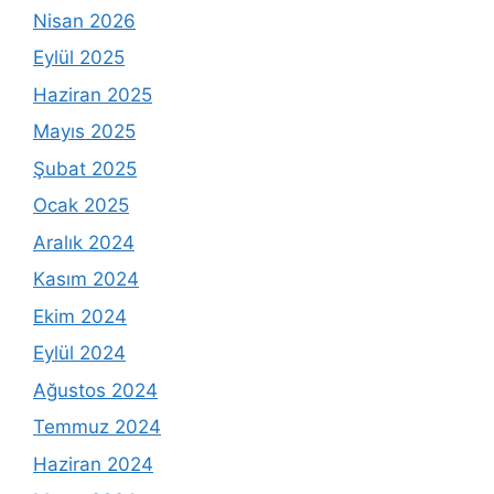
Nisan 2026
Eylül 2025
Haziran 2025
Mayıs 2025
Şubat 2025
Ocak 2025
Aralık 2024
Kasım 2024
Ekim 2024
Eylül 2024
Ağustos 2024
Temmuz 2024
Haziran 2024