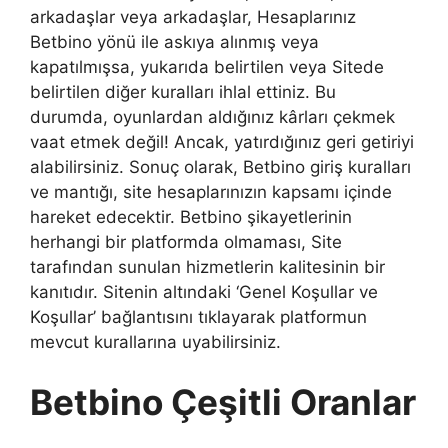
arkadaşlar veya arkadaşlar, Hesaplarınız
Betbino yönü ile askıya alınmış veya
kapatılmışsa, yukarıda belirtilen veya Sitede
belirtilen diğer kuralları ihlal ettiniz. Bu
durumda, oyunlardan aldığınız kârları çekmek
vaat etmek değil! Ancak, yatırdığınız geri getiriyi
alabilirsiniz. Sonuç olarak, Betbino giriş kuralları
ve mantığı, site hesaplarınızın kapsamı içinde
hareket edecektir. Betbino şikayetlerinin
herhangi bir platformda olmaması, Site
tarafından sunulan hizmetlerin kalitesinin bir
kanıtıdır. Sitenin altındaki ‘Genel Koşullar ve
Koşullar’ bağlantısını tıklayarak platformun
mevcut kurallarına uyabilirsiniz.
Betbino Çeşitli Oranlar