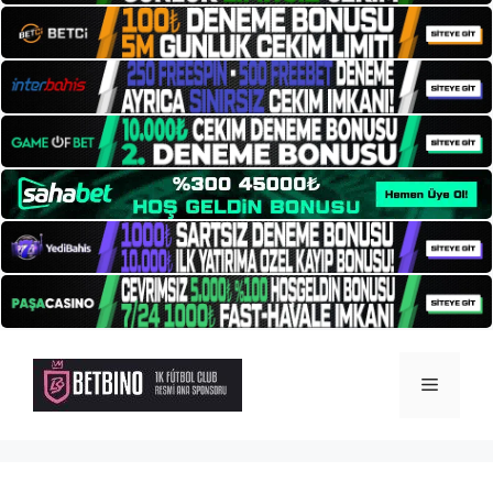
İçeriğe
atla
Menü