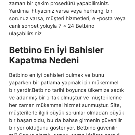
zaman bir çekim prosedürü yapabilirsiniz.
Yardıma ihtiyacınız varsa veya herhangi bir
sorunuz varsa, müşteri hizmetleri, e -posta veya
canlı sohbet yoluyla 7 × 24 Betbino
ulaşabilirsiniz.
Betbino En İyi Bahisler
Kapatma Nedeni
Betbino en iyi bahisleri bulmak ve bunu
yaparken bir patlama yapmak için mükemmel
bir yerdir.Betbino tarihi boyunca ülkemize sadık
ve adanmış bir ortak olmuştur ve müşterilerine
her zaman mükemmel hizmet sunmuştur. Site,
müşterilerle ilgili büyük sorunlar olmadan büyük
bir başarı oldu, bu da bahse girmenin güvenilir
bir yer olduğunu gösteriyor. Betbino güvenilir