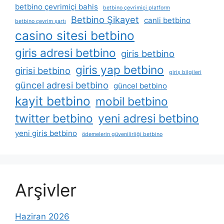
betbino çevrimiçi bahis
betbino çevrimiçi platform
Betbino Şikayet
canli betbino
betbino çevrim şartı
casino sitesi betbino
giris adresi betbino
giris betbino
giris yap betbino
girisi betbino
giriş bilgileri
güncel adresi betbino
güncel betbino
kayit betbino
mobil betbino
twitter betbino
yeni adresi betbino
yeni giris betbino
ödemelerin güvenilirliği betbino
Arşivler
Haziran 2026