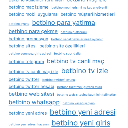
betbino maç izleme
betbino mobil erişimi ne kadar güvenli
betbino mobil uygulama
betbino müşteri hizmetleri
betbino para yatirma
betbino oyunu
betbino para çekme
betbino platformu
betbino promosyon
betbino sanal bahisler nasıl oynanır
betbino sitesi
betbino site özellikleri
betbino sorunsuz giriş adresi
betbino spor dalları
betbino tv canli maç
betbino telegram
betbino tv izle
betbino tv canli maç izle
betbino twitter
betbino twitter'ı oyunu
betbino twitter hesabı
betbino tüketmek güvenli midir
betbino web sitesi
betbino web sitesine kayıt i̇çin talimatlar
betbino whatsapp
betbino yasadışı oyun
betbino yeni adresi
betbino yeni adres
betbino yeni giris
betbino yeni adresi kazanın