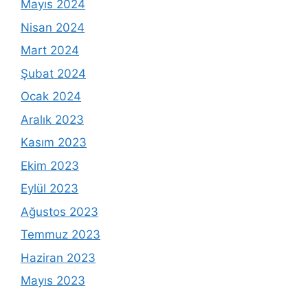
Mayıs 2024
Nisan 2024
Mart 2024
Şubat 2024
Ocak 2024
Aralık 2023
Kasım 2023
Ekim 2023
Eylül 2023
Ağustos 2023
Temmuz 2023
Haziran 2023
Mayıs 2023