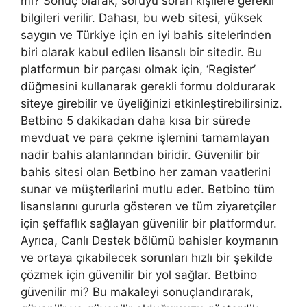
mi? Sonuç olarak, soruyu soran kişilere gerekli
bilgileri verilir. Dahası, bu web sitesi, yüksek
saygın ve Türkiye için en iyi bahis sitelerinden
biri olarak kabul edilen lisanslı bir sitedir. Bu
platformun bir parçası olmak için, ‘Register’
düğmesini kullanarak gerekli formu doldurarak
siteye girebilir ve üyeliğinizi etkinleştirebilirsiniz.
Betbino 5 dakikadan daha kısa bir sürede
mevduat ve para çekme işlemini tamamlayan
nadir bahis alanlarından biridir. Güvenilir bir
bahis sitesi olan Betbino her zaman vaatlerini
sunar ve müşterilerini mutlu eder. Betbino tüm
lisanslarını gururla gösteren ve tüm ziyaretçiler
için şeffaflık sağlayan güvenilir bir platformdur.
Ayrıca, Canlı Destek bölümü bahisler koymanın
ve ortaya çıkabilecek sorunları hızlı bir şekilde
çözmek için güvenilir bir yol sağlar. Betbino
güvenilir mi? Bu makaleyi sonuçlandırarak,