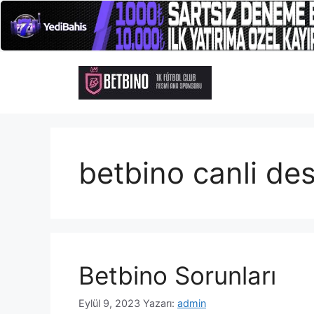
İçeriğe
atla
betbino canli de
Betbino Sorunları
Eylül 9, 2023
Yazarı:
admin