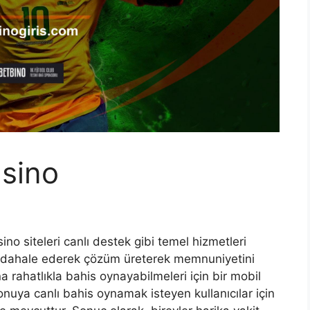
asino
no siteleri canlı destek gibi temel hizmetleri
müdahale ederek çözüm üreterek memnuniyetini
na rahatlıkla bahis oynayabilmeleri için bir mobil
nuya canlı bahis oynamak isteyen kullanıcılar için