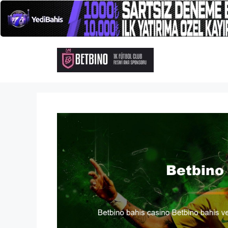
İçeriğe
atla