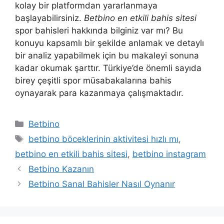
kolay bir platformdan yararlanmaya
başlayabilirsiniz.
Betbino en etkili bahis sitesi
spor bahisleri hakkında bilginiz var mı? Bu
konuyu kapsamlı bir şekilde anlamak ve detaylı
bir analiz yapabilmek için bu makaleyi sonuna
kadar okumak şarttır. Türkiye’de önemli sayıda
birey çeşitli spor müsabakalarına bahis
oynayarak para kazanmaya çalışmaktadır.
Kategoriler
Betbino
Etiketler
betbino böceklerinin aktivitesi hızlı mı
,
betbino en etkili bahis sitesi
,
betbino instagram
Betbino Kazanın
Betbino Sanal Bahisler Nasıl Oynanır