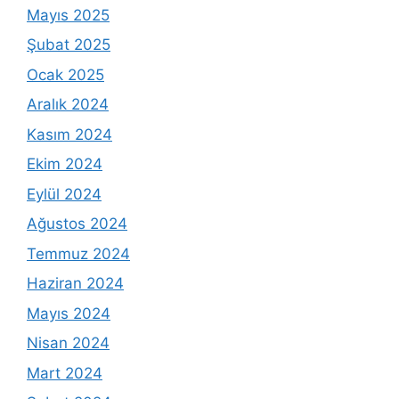
Mayıs 2025
Şubat 2025
Ocak 2025
Aralık 2024
Kasım 2024
Ekim 2024
Eylül 2024
Ağustos 2024
Temmuz 2024
Haziran 2024
Mayıs 2024
Nisan 2024
Mart 2024