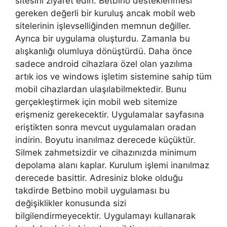
sitesini ziyaret edin. Betbino desteklenmesi
gereken değerli bir kuruluş ancak mobil web
sitelerinin işlevselliğinden memnun değiller.
Ayrıca bir uygulama oluşturdu. Zamanla bu
alışkanlığı olumluya dönüştürdü. Daha önce
sadece android cihazlara özel olan yazılıma
artık ios ve windows işletim sistemine sahip tüm
mobil cihazlardan ulaşılabilmektedir. Bunu
gerçekleştirmek için mobil web sitemize
erişmeniz gerekecektir. Uygulamalar sayfasına
eriştikten sonra mevcut uygulamaları oradan
indirin. Boyutu inanılmaz derecede küçüktür.
Silmek zahmetsizdir ve cihazınızda minimum
depolama alanı kaplar. Kurulum işlemi inanılmaz
derecede basittir. Adresiniz bloke olduğu
takdirde Betbino mobil uygulaması bu
değişiklikler konusunda sizi
bilgilendirmeyecektir. Uygulamayı kullanarak