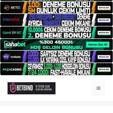
İçeriğe
atla
Menü