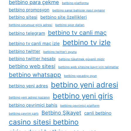
betbino para çekme
betbino platformu
betbino promosyon
betbino sanal bahisler nasıl oynanır
betbino sitesi
betbino site özellikleri
betbino sorunsuz giriş adresi
betbino spor dalları
betbino tv canli maç
betbino telegram
betbino tv izle
betbino tv canli maç izle
betbino twitter
betbino twitter'ı oyunu
betbino twitter hesabı
betbino tüketmek güvenli midir
betbino web sitesi
betbino web sitesine kayıt i̇çin talimatlar
betbino whatsapp
betbino yasadışı oyun
betbino yeni adresi
betbino yeni adres
betbino yeni giris
betbino yeni adresi kazanın
betbino çevrimiçi bahis
betbino çevrimiçi platform
Betbino Şikayet
canli betbino
betbino çevrim şartı
casino sitesi betbino