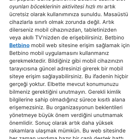
oyunları böceklerinin aktivitesi hızlı mı
artık
ücretsiz olarak kullanımınıza sunuldu. Masaüstü
cihazlarla sınırlı olmak zorunda değil. Artık
dilerseniz mobil cihazınızdan, tabletinizden
veya akıllı TV’nizden de erişebilirsiniz. Betbino
Betbino
mobil web sitesine erişim sağlamak için
Betbino mobil uygulamasını kullanmanız
gerekmektedir. Bildiğiniz gibi mobil cihazınızın
tarayıcısına güncel adresinizi girerek bir mobil
siteye erişim sağlayabilirsiniz. Bu ifadenin hiçbir
gerçeği yoktur. Elbette mevcut konumunuzu
bilmeniz gerektiğini unutmayın. Gerekli kimlik
bilgilerine sahip olmadığınız sürece kısıtlı alana
erişemezsiniz. Bu organizasyonun beklentileri
yönetmeye büyük önem verdiğini unutmamak
önemlidir. Sonuç olarak artık daha yüksek
rakamlara ulaşmak mümkün. Bu web sitesinde
her zaman yardıma hazır bir canlı destek hattı