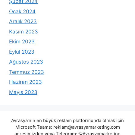
Şubat 2024
Ocak 2024
Aralık 2023
Kasım 2023
Ekim 2023
Eylül 2023
Ağustos 2023
Temmuz 2023
Haziran 2023
Mayıs 2023
Avrasya'nın en büyük reklam platformunda olmak için
Microsoft Teams:
reklam@avrasyamarketing.com
adresimizden veya Telegram: @Avrasyamarketing