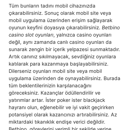
Tüm bunların tadını mobil cihazınızda
çıkarabilirsiniz. Sonuç olarak mobil site veya
mobil uygulama üzerinden erişim sağlayarak
oyunun keyfini doyasıya çıkarabilirsiniz.
Betbino
casino slot oyunları
, yalnızca casino oyunları
değil, aynı zamanda canlı casino oyunları da
sunarak zengin bir içerik yelpazesi sunmaktadır.
Artık canınız sıkılmayacak, sevdiğiniz oyunlara
katılarak para kazanmaya başlayabilirsiniz.
Dilerseniz oyunları mobil site veya mobil
uygulama üzerinden de oynayabilirsiniz. Burada
tüm beklentilerinizin karşılanacağını
göreceksiniz. Kazançlar ödüllendirilir ve
yatırımlar artar. İster poker ister blackjack
hayranı olun, eğlenebilir ve iyi vakit geçirirken
potansiyel olarak kazancınızı artırabilirsiniz. Az
miktardaki tıkanıklık endişe verici değildir.
Betbino, görevlerini verimli bir şekilde yerine