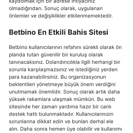
kaydolmak için bir adrese ihtiyacınız
olmadığından. Sonuç olarak, uygulanan
önlemler ve değişiklikler etkilenmemektedir.
Betbino En Etkili Bahis Sitesi
Betbino kullanıcılarının refahını sürekli olarak ön
planda tutan güvenilir bir kuruluş olarak
tanınacaksınız. Dolandırıcılıkla ilgili herhangi bir
sorunla karşılaşmazsınız ve istediğiniz yerden
para kazanabilirsiniz. Bu organizasyonun
beklentileri yönetmeye büyük önem verdiğini
unutmamak önemlidir. Sonuç olarak artık daha
yüksek rakamlara ulaşmak mümkün. Bu web
sitesinde her zaman yardıma hazır bir canlı
destek hattı bulunmaktadır. Kullanıcılarınızın
sorunlarına dikkat edin ve bunları derhal ele
alın. Daha sonra hemen üye olabilir ve kullanımı