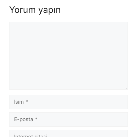
Yorum yapın
Yorum
İsim
E-
posta
İnternet