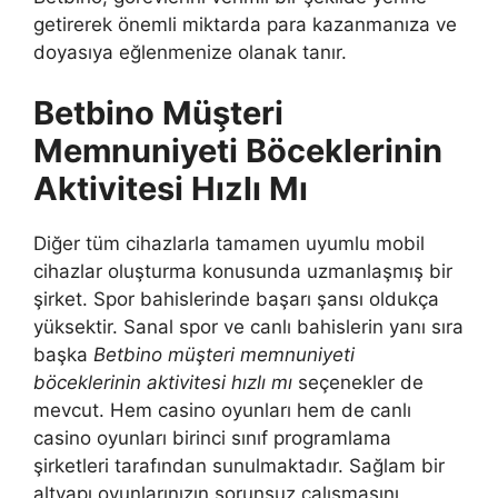
getirerek önemli miktarda para kazanmanıza ve
doyasıya eğlenmenize olanak tanır.
Betbino Müşteri
Memnuniyeti Böceklerinin
Aktivitesi Hızlı Mı
Diğer tüm cihazlarla tamamen uyumlu mobil
cihazlar oluşturma konusunda uzmanlaşmış bir
şirket. Spor bahislerinde başarı şansı oldukça
yüksektir. Sanal spor ve canlı bahislerin yanı sıra
başka
Betbino müşteri memnuniyeti
böceklerinin aktivitesi hızlı mı
seçenekler de
mevcut. Hem casino oyunları hem de canlı
casino oyunları birinci sınıf programlama
şirketleri tarafından sunulmaktadır. Sağlam bir
altyapı oyunlarınızın sorunsuz çalışmasını