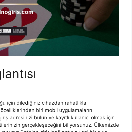
lantısı
u için dilediğiniz cihazdan rahatlıkla
 özelliklerinden biri mobil uygulamaların
iriş adresinizi bulun ve kayıtlı kullanıcı olmak için
tilerinizin gerçekleşeceğini biliyorsunuz. Ülkemizde