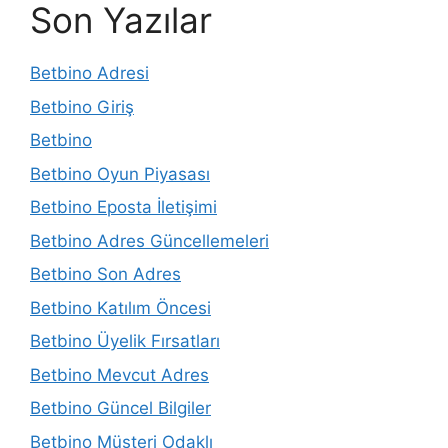
Son Yazılar
Betbino Adresi
Betbino Giriş
Betbino
Betbino Oyun Piyasası
Betbino Eposta İletişimi
Betbino Adres Güncellemeleri
Betbino Son Adres
Betbino Katılım Öncesi
Betbino Üyelik Fırsatları
Betbino Mevcut Adres
Betbino Güncel Bilgiler
Betbino Müşteri Odaklı