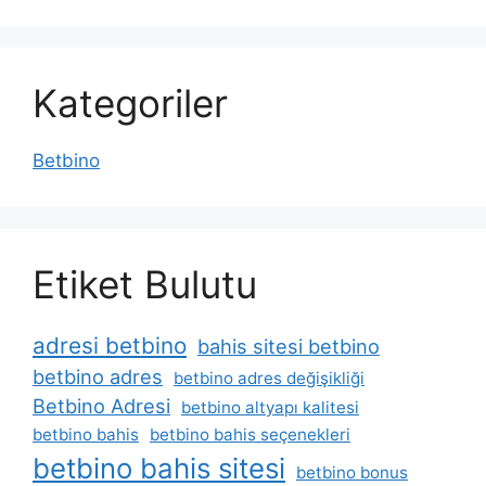
Kategoriler
Betbino
Etiket Bulutu
adresi betbino
bahis sitesi betbino
betbino adres
betbino adres değişikliği
Betbino Adresi
betbino altyapı kalitesi
betbino bahis
betbino bahis seçenekleri
betbino bahis sitesi
betbino bonus