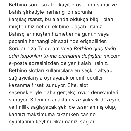
Betbino sorunsuz bir kayıt prosedürü sunar ve
bahis şirketiyle herhangi bir sorunla
karşılaşırsanız, bu alanda oldukça bilgili olan
müşteri hizmetleri ekibine ulaşabilirsiniz.
Bahisçiler müşteri hizmetlerine günün veya
gecenin herhangi bir saatinde erişebilirler.
Sorularınıza Telegram veya
Betbino giriş takip
edin kuponları tutma oranlarını değiştirir mi
.com
e-posta adresinizden de yanıt alabilirsiniz.
Betbino slotları kullanıcılara en seçkin altyapı
sağlayıcılarıyla oynayarak önemli ödüller
kazanma fırsatı sunuyor. Site, slot
seçenekleriyle daha gerçekçi oyun deneyimleri
sunuyor. Sitenin olanakları size yüksek düzeyde
verimlilik sağlayacak şekilde tasarlanmış olup,
karınızı maksimuma çıkarırken casino
oyunlarının keyfini çıkarmanızı sağlar.