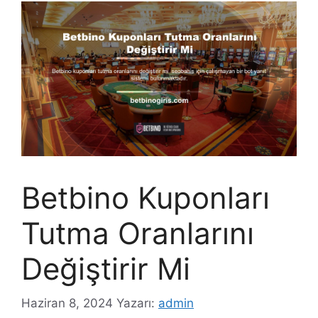
Betbino Kuponları
Tutma Oranlarını
Değiştirir Mi
Haziran 8, 2024
Yazarı:
admin