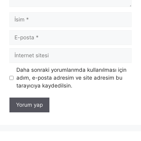
İsim
E-
posta
İnternet
sitesi
Daha sonraki yorumlarımda kullanılması için
adım, e-posta adresim ve site adresim bu
tarayıcıya kaydedilsin.