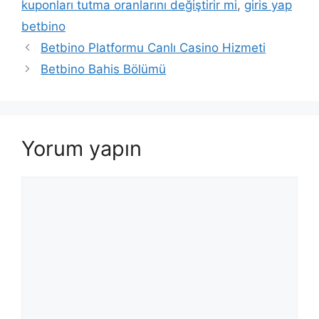
kuponları tutma oranlarını değiştirir mi
,
giris yap
betbino
Betbino Platformu Canlı Casino Hizmeti
Betbino Bahis Bölümü
Yorum yapın
Yorum