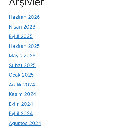
Arşivler
Haziran 2026
Nisan 2026
Eylül 2025
Haziran 2025
Mayıs 2025
Şubat 2025
Ocak 2025
Aralık 2024
Kasım 2024
Ekim 2024
Eylül 2024
Ağustos 2024