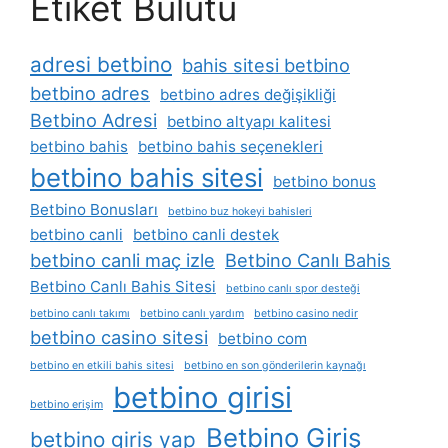
Etiket Bulutu
adresi betbino
bahis sitesi betbino
betbino adres
betbino adres değişikliği
Betbino Adresi
betbino altyapı kalitesi
betbino bahis
betbino bahis seçenekleri
betbino bahis sitesi
betbino bonus
Betbino Bonusları
betbino buz hokeyi bahisleri
betbino canli
betbino canli destek
betbino canli maç izle
Betbino Canlı Bahis
Betbino Canlı Bahis Sitesi
betbino canlı spor desteği
betbino canlı takımı
betbino canlı yardım
betbino casino nedir
betbino casino sitesi
betbino com
betbino en etkili bahis sitesi
betbino en son gönderilerin kaynağı
betbino girisi
betbino erişim
Betbino Giriş
betbino giris yap