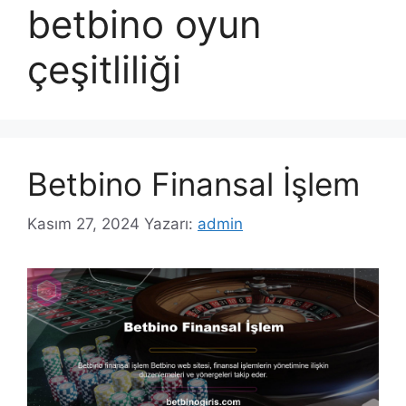
betbino oyun
çeşitliliği
Betbino Finansal İşlem
Kasım 27, 2024
Yazarı:
admin