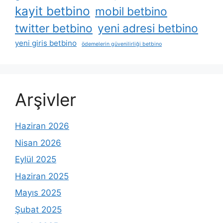
kayit betbino
mobil betbino
twitter betbino
yeni adresi betbino
yeni giris betbino
ödemelerin güvenilirliği betbino
Arşivler
Haziran 2026
Nisan 2026
Eylül 2025
Haziran 2025
Mayıs 2025
Şubat 2025