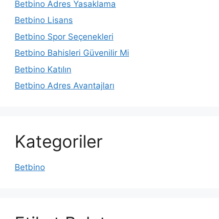
Betbino Adres Yasaklama
Betbino Lisans
Betbino Spor Seçenekleri
Betbino Bahisleri Güvenilir Mi
Betbino Katılın
Betbino Adres Avantajları
Kategoriler
Betbino