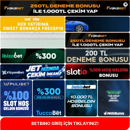
×
BETBINO GİRİŞ İÇİN TIKLAYINIZ!