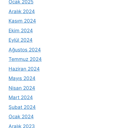
Ocak 2025
Aralık 2024
Kasım 2024
Ekim 2024
Eylül 2024
Ağustos 2024
Temmuz 2024
Haziran 2024
Mayıs 2024
Nisan 2024
Mart 2024
Şubat 2024
Ocak 2024
Aralık 2023