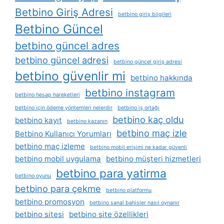
Betbino Giriş Adresi
betbino giriş bilgileri
Betbino Güncel
betbino güncel adres
betbino güncel adresi
betbino güncel giriş adresi
betbino güvenlir mi
betbino hakkında
betbino instagram
betbino hesap hareketleri
betbino i̇çin ödeme yöntemleri nelerdir
betbino i̇ş ortağı
betbino kaç oldu
betbino kayıt
betbino kazanın
betbino maç izle
Betbino Kullanıcı Yorumları
betbino maç izleme
betbino mobil erişimi ne kadar güvenli
betbino mobil uygulama
betbino müşteri hizmetleri
betbino para yatirma
betbino oyunu
betbino para çekme
betbino platformu
betbino promosyon
betbino sanal bahisler nasıl oynanır
betbino sitesi
betbino site özellikleri