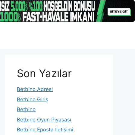
Son Yazılar
Betbino Adresi
Betbino Giriş
Betbino
Betbino Oyun Piyasası
Betbino Eposta İletişimi