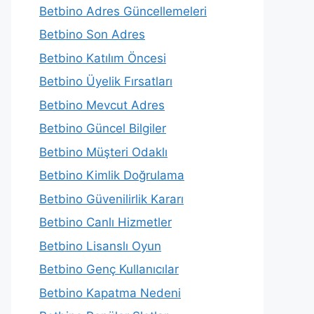
Betbino Adres Güncellemeleri
Betbino Son Adres
Betbino Katılım Öncesi
Betbino Üyelik Fırsatları
Betbino Mevcut Adres
Betbino Güncel Bilgiler
Betbino Müşteri Odaklı
Betbino Kimlik Doğrulama
Betbino Güvenilirlik Kararı
Betbino Canlı Hizmetler
Betbino Lisanslı Oyun
Betbino Genç Kullanıcılar
Betbino Kapatma Nedeni