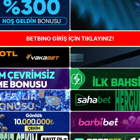
BETBINO GİRİŞ İÇİN TIKLAYINIZ!