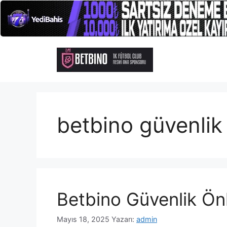
İçeriğe
atla
betbino güvenlik
Betbino Güvenlik Ön
Mayıs 18, 2025
Yazarı:
admin