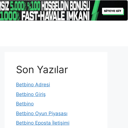
Son Yazılar
Betbino Adresi
Betbino Giriş
Betbino
Betbino Oyun Piyasası
Betbino Eposta İletişimi