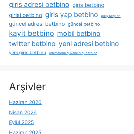
giris adresi betbino
giris betbino
giris yap betbino
girisi betbino
giriş bilgileri
güncel adresi betbino
güncel betbino
kayit betbino
mobil betbino
twitter betbino
yeni adresi betbino
yeni giris betbino
ödemelerin güvenilirliği betbino
Arşivler
Haziran 2026
Nisan 2026
Eylül 2025
Haziran 2025