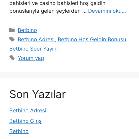
bahisleri ve casino bahisleri hoş geldin
bonuslarıyla gelen şeylerden …
Devamını oku…
Kategoriler
Betbino
Etiketler
Betbino Adresi
,
Betbino Hoş Geldin Bonusu
,
Betbino Spor Yayını
Yorum yap
Son Yazılar
Betbino Adresi
Betbino Giriş
Betbino