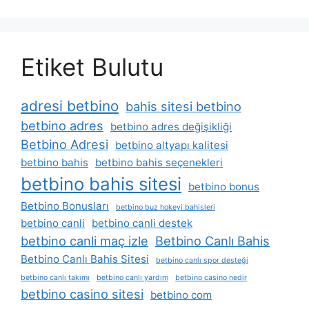
Etiket Bulutu
adresi betbino
bahis sitesi betbino
betbino adres
betbino adres değişikliği
Betbino Adresi
betbino altyapı kalitesi
betbino bahis
betbino bahis seçenekleri
betbino bahis sitesi
betbino bonus
Betbino Bonusları
betbino buz hokeyi bahisleri
betbino canli
betbino canli destek
betbino canli maç izle
Betbino Canlı Bahis
Betbino Canlı Bahis Sitesi
betbino canlı spor desteği
betbino canlı takımı
betbino canlı yardım
betbino casino nedir
betbino casino sitesi
betbino com