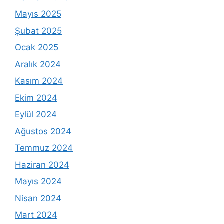
Mayıs 2025
Şubat 2025
Ocak 2025
Aralık 2024
Kasım 2024
Ekim 2024
Eylül 2024
Ağustos 2024
Temmuz 2024
Haziran 2024
Mayıs 2024
Nisan 2024
Mart 2024