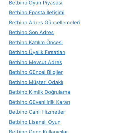
Betbino Oyun Piyasası
Betbino Eposta İletişimi
Betbino Adres Güncellemeleri
Betbino Son Adres
Betbino Katılım Öncesi
Betbino Üyelik Fırsatları
Betbino Mevcut Adres
Betbino Güncel Bilgiler
Betbino Müşteri Odaklı
Betbino Kimlik Doğrulama
Betbino Güvenilirlik Kararı
Betbino Canlı Hizmetler
Betbino Lisanslı Oyun
Betbino Genç Kullanıcılar