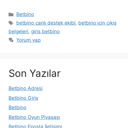
Kategoriler
Betbino
Etiketler
betbino canlı destek ekibi
,
betbino i̇çin çıkış
belgeleri
,
giris betbino
Yorum yap
Son Yazılar
Betbino Adresi
Betbino Giriş
Betbino
Betbino Oyun Piyasası
Betbino Eposta İletişimi