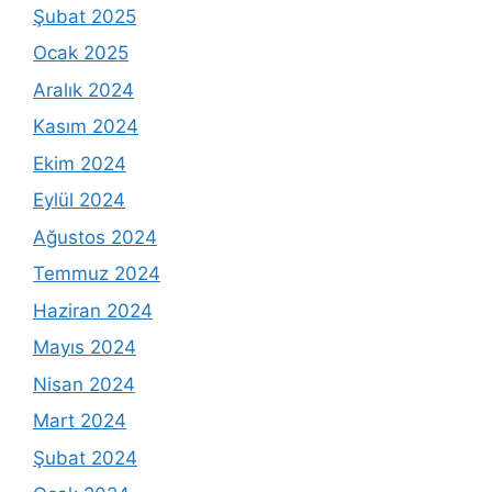
Şubat 2025
Ocak 2025
Aralık 2024
Kasım 2024
Ekim 2024
Eylül 2024
Ağustos 2024
Temmuz 2024
Haziran 2024
Mayıs 2024
Nisan 2024
Mart 2024
Şubat 2024