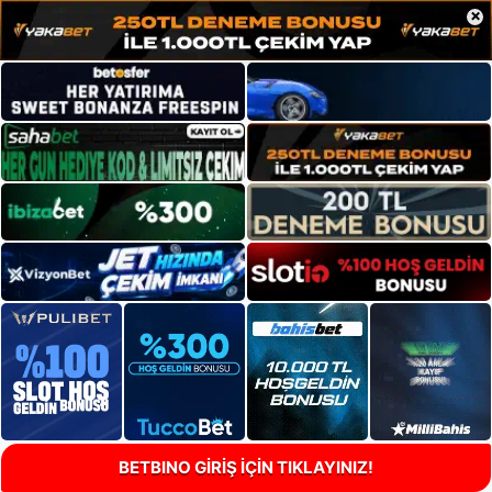
×
BETBINO GİRİŞ İÇİN TIKLAYINIZ!